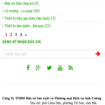
• Máy nổ bắp rang bơ (2)
• Lò nướng - Lu quay (20)
• Thiết bị bếp gas kiểu Hàn Quốc (7)
• Thiết bị làm bánh - Berjaya (21)
1
2
3
4
»
ĐĂNG KÝ NHẬN BÁO GIÁ
Công T
y TNHH Đầu tư Sản xuất và Thương mại Dịch vụ Anh Cường
Địa chỉ: phố Chùa Dận, phường Từ Sơn, tỉnh Bắc