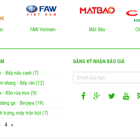
ic
FAW Vietnam
Mắt Bão
Ch
ẨM
ĐĂNG KÝ NHẬN BÁO GIÁ
 - Bếp nấu canh (7)
ên nhúng - Bếp rán (12)
a - Bồn rửa inox (9)
 dùng ga - Berjaya (19)
h trứng, máy trộn bột (7)
3
4
»