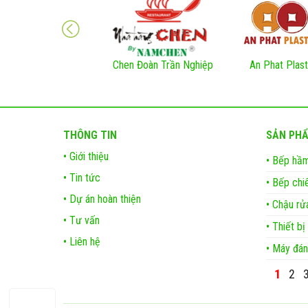
Chen Đoàn Trần Nghiệp
An Phat Plast
THÔNG TIN
SẢN PH
• Giới thiệu
• Bếp hầm
• Tin tức
• Bếp chi
• Dự án hoàn thiện
• Chậu rử
• Tư vấn
• Thiết bị
• Liên hệ
• Máy đán
1
2