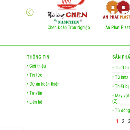
Chen Đoàn Trần Nghiệp
An Phat Plast
THÔNG TIN
SẢN PH
• Giới thiệu
• Thiết bị
• Tin tức
• Tủ inox 
• Dự án hoàn thiện
• Thiết b
• Tư vấn
• Máy vặt
(2)
• Liên hệ
• Tủ đông
1
2