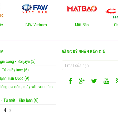
ic
FAW Vietnam
Mắt Bão
Ch
ẨM
ĐĂNG KÝ NHẬN BÁO GIÁ
 gia công - Berjaya (5)
- Tủ quầy inox (6)
ị lạnh Hàn Quốc (9)
 lông gia cầm, máy vắt rau li tâm
 - Tủ mát - Kho lạnh (6)
3
4
»