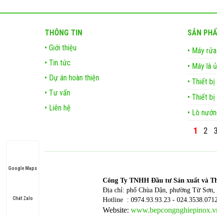
THÔNG TIN
SẢN PH
• Giới thiệu
• Máy rửa
• Tin tức
• Máy là 
• Dự án hoàn thiện
• Thiết b
• Tư vấn
• Thiết bị
• Liên hệ
• Lò nướn
1
2
Google Maps
Công T
y TNHH Đầu tư Sản xuất và T
Địa chỉ: phố Chùa Dận, phường Từ Sơn, 
Chát Zalo
Hotline : 0974.93.93.23 - 024.3538.071
Website:
www.bepcongnghiepinox.v