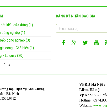
ẨM
ĐĂNG KÝ NHẬN BÁO GIÁ
 bát kiểu cửa đứng (1)
ủi công nghiệp (1)
ị bếp công nghiệp (3)
 gia công - Chế biến (1)
g - Lu quay (20)
3
4
»
VPĐD Hà Nội : T
hương mại Dịch vụ Anh Cường
Liêm, Hà nội
tỉnh Bắc Ninh
Vp kho:
587 Phú
2/3538.0712
Hotline : 0974.93
n
Website:
www.bep