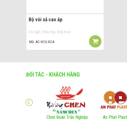
Bộ vòi xả cao áp
Vòi gạt, chậu rửa, ống inox
Mã: AC-VCO-XCA
ĐỐI TÁC - KHÁCH HÀNG
Chen Đoàn Trần Nghiệp
An Phat Plast