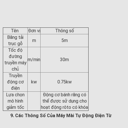
Tên
Đơn vị
Thông số
Băng tải
m
5m
trục gỗ
Tốc độ
đường
m/min
30m
truyền máy
chủ
Truyền
động cơ
kw
0.75kw
điện
Lựa chọn
Động cơ bánh răng có
mô hình
thể được sử dụng cho
giảm tốc
hoạt động rôto có khóa
9. Các Thông Số Của Máy Mài Tự Động Điện Từ