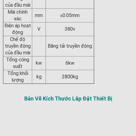
của đầu mài
Mài chính
mm
≤0.05mm
xác
Điện áp hoạt
V
380v
động
Chế độ
truyền động
Băng tải truyền động
của đầu mài
Tổng công
kw
6kw
suất
Tổng khối
kg
2800kg
lượng
Bản Vẽ Kích Thước Lắp Đặt Thiết Bị