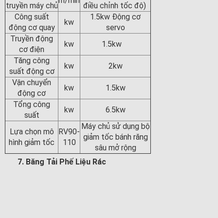
m/min
truyền máy chủ
điều chỉnh tốc độ)
Công suất
1.5kw Động cơ
kw
động cơ quay
servo
Truyền động
kw
1.5kw
cơ điện
Tăng công
kw
2kw
suất động cơ
Vận chuyển
kw
1.5kw
động cơ
Tổng công
kw
6.5kw
suất
Máy chủ sử dụng bộ
Lựa chọn mô
RV90-
giảm tốc bánh răng
hình giảm tốc
110
sâu mở rộng
7. Băng Tải Phế Liệu Rác