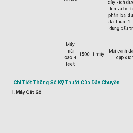
dây xích đư
lên và bệ b
phân loại đ
dài thêm 1 
dụng cấu t
Máy
mài
Mài cạnh d
1500
1 máy
dao 4
cặp điệ
feet
Chi Tiết Thông Số Kỹ Thuật Của Dây Chuyền
1. Máy Cắt Gỗ