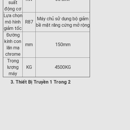
suất
động cơ
Lựa chọn
Máy chủ sử dụng bộ giảm
mô hình
R87
bề mặt răng cứng mở rộng
giảm tốc
Đường
kính con
mm
150mm
lăn mạ
chrome
Trọng
lượng
KG
4500KG
máy
3. Thiết Bị Truyền 1 Trong 2