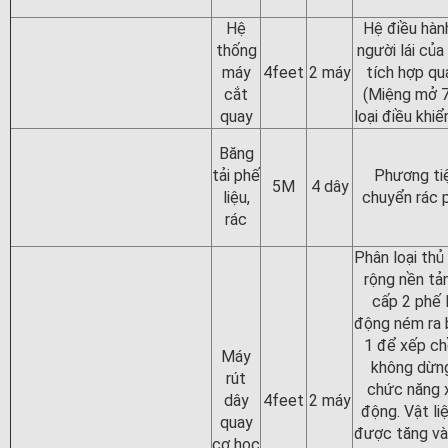
Hệ
Hệ điều hàn
thống
người lái củ
máy
4feet
2 máy
tích hợp q
cắt
(Miệng mở 
quay
loại điều khiể
Băng
tải phế
Phương ti
5M
4 dây
liệu,
chuyển rác 
rác
Phân loại th
rộng nền tả
cấp 2 phế 
động ném ra 
1 để xếp c
Máy
không dừng
rút
chức năng 
dây
4feet
2 máy
động. Vật li
quay
được tăng và
cơ học