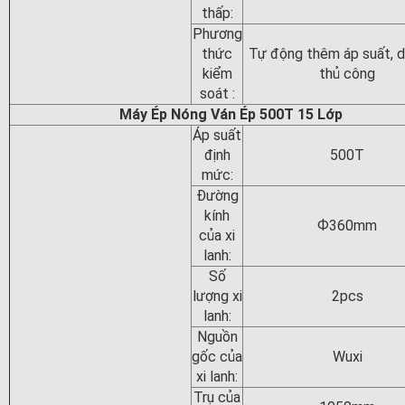
thấp:
Phương
thức
Tự động thêm áp suất, 
kiểm
thủ công
soát :
Máy Ép Nóng Ván Ép 500T 15 Lớp
Áp suất
định
500T
mức:
Đường
kính
Ф360mm
của xi
lanh:
Số
lượng xi
2pcs
lanh:
Nguồn
gốc của
Wuxi
xi lanh:
Trụ của