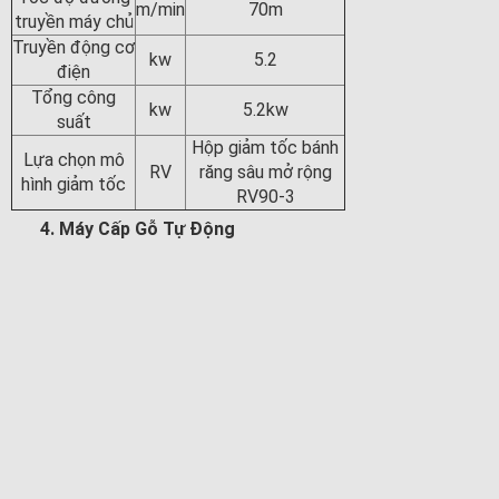
m/min
70m
truyền máy chủ
Truyền động cơ
kw
5.2
điện
Tổng công
kw
5.2kw
suất
Hộp giảm tốc bánh
Lựa chọn mô
RV
răng sâu mở rộng
hình giảm tốc
RV90-3
4. Máy Cấp Gỗ Tự Động