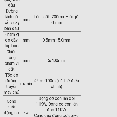
đầu
Đường
kính gỗ
Lớn nhất: 700mm—lõi gỗ:
mm
cắt quay
30mm
ban đầu
Phạm vị
độ dày
mm
0.5mm—5.0mm
lớp bóc
Chiều
rộng
mm
≧400mm
phạm vi
cắt
Tốc độ
đường
45m--100m (có thể điều
m/min
truyền
chỉnh)
máy chủ
Động cơ con lăn đôi
Công
11KW, Động cơ con lăn
suất
đơn 11KW
động cơ
kw
Cung cấp động cơ servo