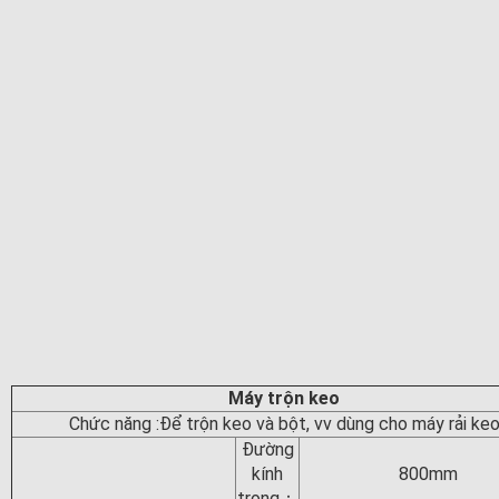
Máy trộn keo
Chức năng :Để trộn keo và bột, vv dùng cho máy rải ke
Đường
kính
800mm
trong：