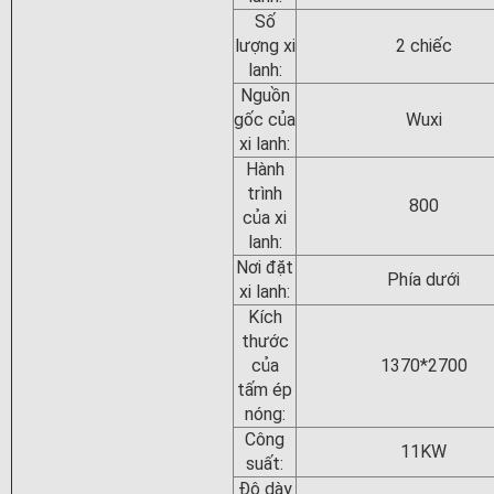
Số
lượng xi
2 chiếc
lanh:
Nguồn
gốc của
Wuxi
xi lanh:
Hành
trình
800
của xi
lanh:
Nơi đặt
Phía dưới
xi lanh:
Kích
thước
của
1370*2700
tấm ép
nóng:
Công
11KW
suất:
Độ dày