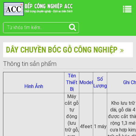
DÂY CHUYỀN BÓC GỖ CÔNG NGHIỆP
Thông tin sản phẩm
Tên
Số
Thiết
Model
Ghi C
Lượng
Hình Ảnh
Bị
Máy
cắt gỗ
Kho lưu trữ
tự
dài, gỗ dài 
động
được cắt thà
(lưu
rộng 1,3 mét
4feet
1 máy
trữ gỗ,
cưa hợp kim,