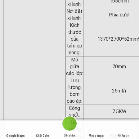
1050mm
xi lanh:
Nơi đặt
Phía dưới
xi lanh:
Kích
thước
của
1370*2700*52mm
tấm ép
nóng:
Mở
giữa
70mm
các lớp:
Lưu
lượng
25ml/r
bơm
cao áp:
Công
7.5KW
suất:
Lưu
lượng
bơm áp
3550ml/r
G?i di?n
Google Maps
Chát Zalo
Messenger
Nh?n tin