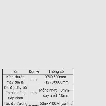
Tên
Đơn vị
Thông số
Kích thước
970X500mm-
mm
máy tua lại
-1270X880mm
Dải độ dày tối
Mỏng nhất 1.0mm---
đa của bảng
mm
dày nhất 4.0mm
tiếp nhận
Tốc độ đường
60m--100M (có thể