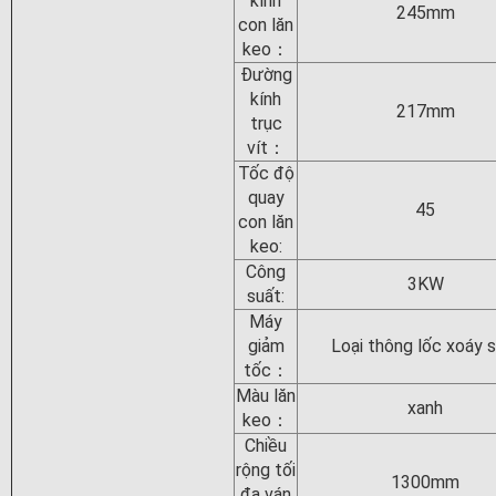
kính
245mm
con lăn
keo：
Đường
kính
217mm
trục
vít：
Tốc độ
quay
45
con lăn
keo:
Công
3KW
suất:
Máy
giảm
Loại thông lốc xoáy 
tốc：
Màu lăn
xanh
keo：
Chiều
rộng tối
1300mm
đa ván