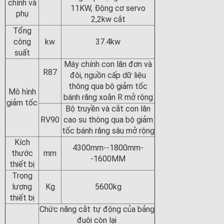
chính và
11KW, Động cơ servo
phụ
2,2kw cắt
Tổng
công
kw
37.4kw
suất
Máy chính con lăn đơn và
R87
đôi, nguồn cấp dữ liệu
thông qua bộ giảm tốc
Mô hình
bánh răng xoắn R mở rộng
giảm tốc
Bộ truyền và cắt con lăn
RV90
cao su thông qua bộ giảm
tốc bánh răng sâu mở rộng
Kích
4300mm--1800mm-
thước
mm
-1600MM
thiết bị
Trọng
lượng
Kg
5600kg
thiết bị
Chức năng cắt tự động của bảng
đuôi còn lại