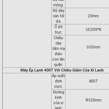
mỏng:
Độ dày
ván tối
20mm
đa:
Ổ đỡ
UC209*8
trục:
Chiều
dày
0.03mm
tấm mạ
điện
con lăn
quấn:
Máy Ép Lạnh 400T Với Chiều Giảm Của Xi Lanh
Áp suất
định
400T
mức:
Đường
kính
Ф320mm
của xi
lanh: