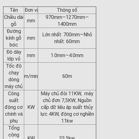
Tên
Đơn vị
Thông số
Chiều dài
970mm—1270mm—
mm
gỗ
1400mm
Đường
Lớn nhất: 700mm—Nhỏ
kính gỗ
mm
nhất: 60mm
bóc
Độ dày
mm
1.0mm—4.0mm
lớp vỏ
Tốc độ
chạy
m/min
60m
dòng
máy chủ
Công
Máy chủ đôi 11KW, máy
suất
chủ đơn 7,5KW; Nguồn
động cơ
KW
cấp dữ liệu áp suất thủy
chính và
lực 4KW, động cơ nghiền
phụ
11kw
Tổng
công
KW
33.5kw