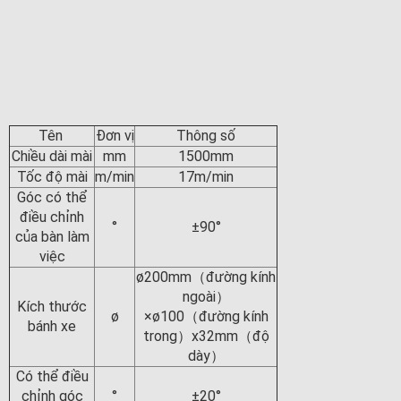
Tên
Đơn vị
Thông số
Chiều dài mài
mm
1500mm
Tốc độ mài
m/min
17m/min
Góc có thể
điều chỉnh
°
±90°
của bàn làm
việc
ø200mm（đường kính
ngoài）
Kích thước
ø
×ø100（đường kính
bánh xe
trong）x32mm（độ
dày）
Có thể điều
chỉnh góc
°
±20°