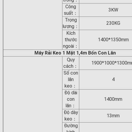
Công
3KW
suất：
Trọng
230KG
lượng：
Kích
thước
1400*1350mm
ngoài：
Máy Rải Keo 1 Mặt 1,4m Bốn Con Lăn
Quy
1900*1000*1300
cách：
Số con
lăn
4
keo：
Độ dài
con
1400mm
lăn：
Độ dày
13mm
keo：
Đường