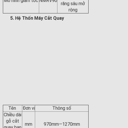
Mô hình giảm tốc
NMRV90
răng sâu mở
rộng
5. Hệ Thốn Máy Cắt Quay
Tên
Đơn vị
Thông số
Chiều dài
gỗ cắt
mm
970mm—1270mm
quay ban