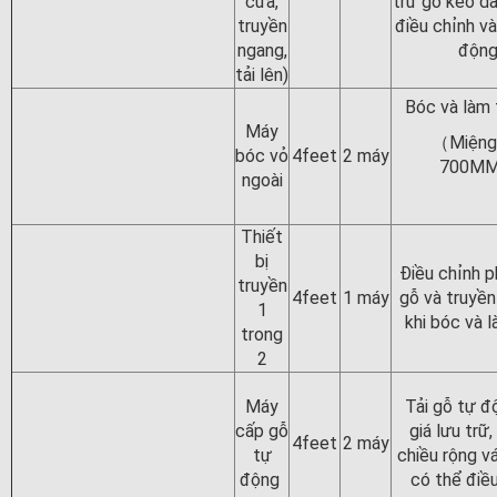
cưa,
trữ gỗ kéo dài
truyền
điều chỉnh v
ngang,
độn
tải lên)
Bóc và làm 
Máy
（Miệng
bóc vỏ
4feet
2 máy
700M
ngoài
Thiết
bị
Điều chỉnh p
truyền
4feet
1 máy
gỗ và truyền
1
khi bóc và 
trong
2
Máy
Tải gỗ tự đ
cấp gỗ
giá lưu trữ,
4feet
2 máy
tự
chiều rộng v
động
có thể điề