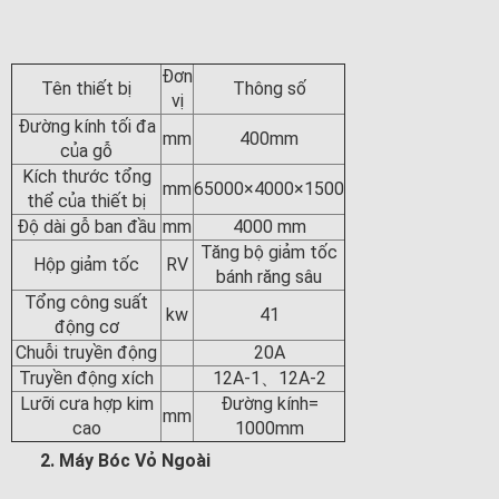
Đơn
Tên thiết bị
Thông số
vị
Đường kính tối đa
mm
400mm
của gỗ
Kích thước tổng
mm
65000×4000×1500
thể của thiết bị
Độ dài gỗ ban đầu
mm
4000 mm
Tăng bộ giảm tốc
Hộp giảm tốc
RV
bánh răng sâu
Tổng công suất
kw
41
động cơ
Chuỗi truyền động
20A
Truyền động xích
12A-1、12A-2
Lưỡi cưa hợp kim
Đường kính=
mm
cao
1000mm
2. Máy Bóc Vỏ Ngoài