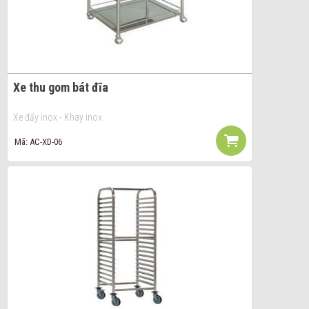
Xe thu gom bát đĩa
Xe đẩy inox - Khay inox
Mã: AC-XD-06