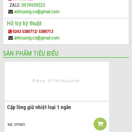
ZALO:
0974939323
anhcuong.co@gmail.com
Hỗ trợ kỹ thuật
0243 5380712/ 5380713
anhcuong.co@gmail.com
SẢN PHẨM TIÊU BIỂU
Cặp lồng giữ nhiệt loại 1 ngăn
Mã: SP0401