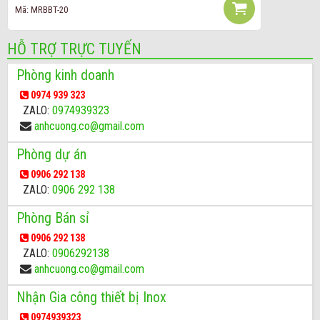
Mã: MRBBT-20
HỖ TRỢ TRỰC TUYẾN
Phòng kinh doanh
0974 939 323
ZALO:
0974939323
anhcuong.co@gmail.com
Phòng dự án
0906 292 138
ZALO:
0906 292 138
Phòng Bán sỉ
0906 292 138
ZALO:
0906292138
anhcuong.co@gmail.com
Nhận Gia công thiết bị Inox
0974939323