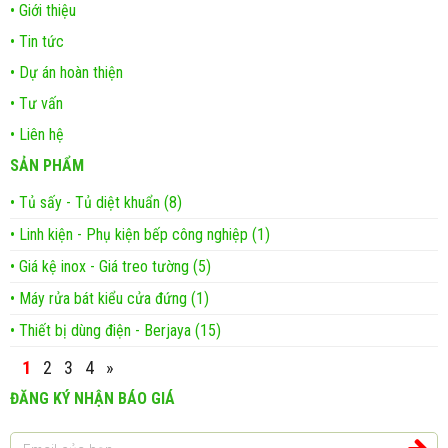
• Giới thiệu
• Tin tức
• Dự án hoàn thiện
• Tư vấn
• Liên hệ
SẢN PHẨM
• Tủ sấy - Tủ diệt khuẩn (8)
• Linh kiện - Phụ kiện bếp công nghiệp (1)
• Giá kệ inox - Giá treo tường (5)
• Máy rửa bát kiểu cửa đứng (1)
• Thiết bị dùng điện - Berjaya (15)
1
2
3
4
»
ĐĂNG KÝ NHẬN BÁO GIÁ