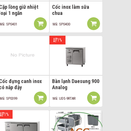
Cặp lồng giữ nhiệt
Cốc inox làm sữa
loại 1 ngăn
chua
Mã: SP0401
Mã: SP0400
1%
Cốc đựng canh inox
Bàn lạnh Daesung 900
có nắp đậy
Analog
Mã: SP0399
Mã: UDS-9RTAR
1%