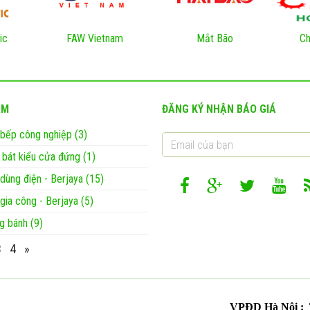
ic
FAW Vietnam
Mắt Bão
Ch
ẨM
ĐĂNG KÝ NHẬN BÁO GIÁ
ị bếp công nghiệp (3)
 bát kiểu cửa đứng (1)
 dùng điện - Berjaya (15)
 gia công - Berjaya (5)
g bánh (9)
3
4
»
VPĐD Hà Nội : T