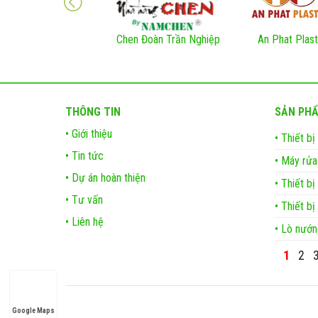
Chen Đoàn Trần Nghiệp
An Phat Plast
THÔNG TIN
SẢN PH
• Giới thiệu
• Thiết b
• Tin tức
• Máy rửa
• Dự án hoàn thiện
• Thiết bị
• Tư vấn
• Thiết bị
• Liên hệ
• Lò nướn
1
2
Google Maps