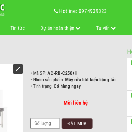
Hotline: 0974939323
Tin tức
Dự án hoàn thiện
Tư vấn
H
• Mã SP:
AC-RB-C250+H
• Nhóm sản phẩm:
Máy rửa bát kiểu băng tải
• Tình trạng:
Có hàng ngay
Mời liên hệ