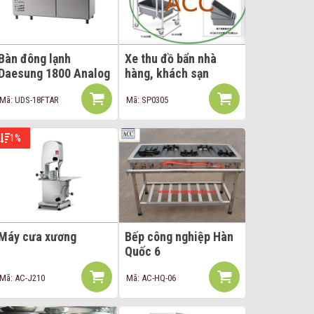
Bàn đông lạnh
Xe thu đồ bẩn nhà
Daesung 1800 Analog
hàng, khách sạn
Mã: UDS-18FTAR
Mã: SP0305
1%
Máy cưa xương
Bếp công nghiệp Hàn
Quốc 6
Mã: AC-J210
Mã: AC-HQ-06