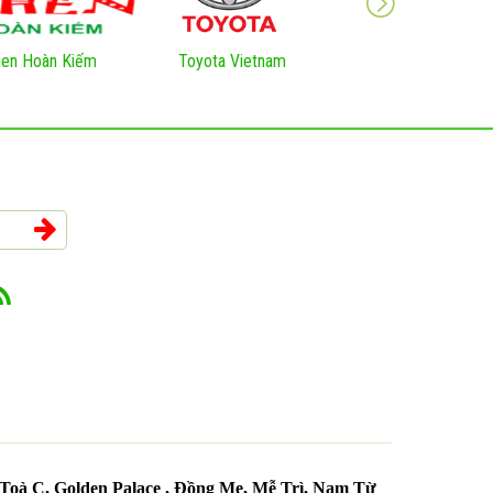
en Hoàn Kiếm
Toyota Vietnam
VNNIC Việt Nam
oà C, Golden Palace , Đồng Me, Mễ Trì, Nam Từ