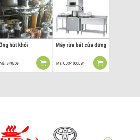
Ống hút khói
Máy rửa bát cửa đứng
Mã: SP0309
Mã: UDS-1000DW