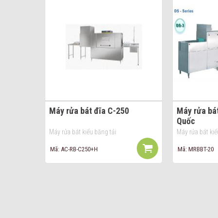
Máy rửa bát đĩa C-250
Máy rửa bát
Quốc
Máy rửa bát kiểu băng tải
Máy rửa bát kiể
Mã: AC-RB-C250+H
Mã: MRBBT-20