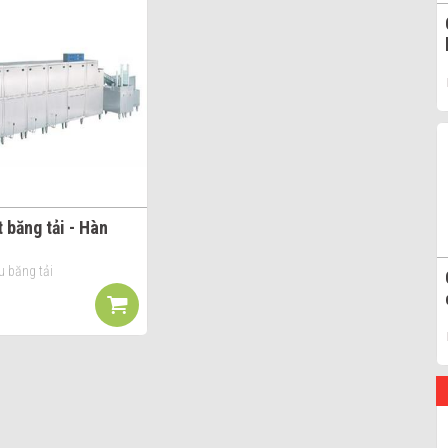
 băng tải - Hàn
u băng tải