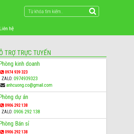
Liên hệ
Ỗ TRỢ TRỰC TUYẾN
Phòng kinh doanh
0974 939 323
ZALO:
0974939323
anhcuong.co@gmail.com
Phòng dự án
0906 292 138
ZALO:
0906 292 138
Phòng Bán sỉ
0906 292 138